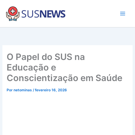
Ir
para
o
Main
conteúdo
Men
O Papel do SUS na
Educação e
Conscientização em Saúde
Por
netominas
/
fevereiro 16, 2026