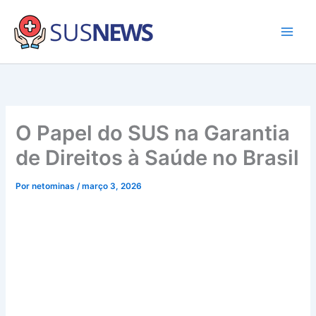
Ir
para
o
Main
conteúdo
Men
O Papel do SUS na Garantia
de Direitos à Saúde no Brasil
Por
netominas
/
março 3, 2026