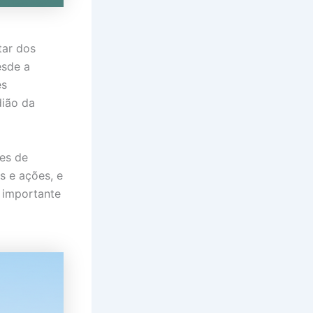
tar dos
esde a
es
dião da
tes de
s e ações, e
 importante