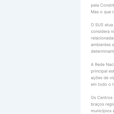
pela Consti
Mas o que is
O SUS atua
considera n
relacionada
ambientes s
determinant
A Rede Naci
principal e
ações de vi
em todo o te
Os Centros
braços regi
municípios 