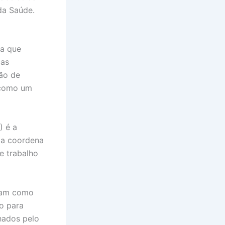
da Saúde.
da que
ças
ção de
 como um
) é a
la coordena
e trabalho
nam como
o para
hados pelo