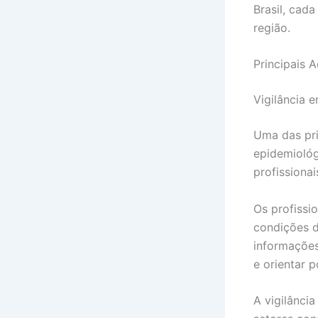
Brasil, cad
região.
Principais 
Vigilância 
Uma das pri
epidemiológ
profissiona
Os profissi
condições d
informações
e orientar p
A vigilânci