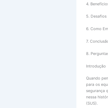
4. Benefíci
5. Desafios
6. Como Em
7. Conclusã
8. Pergunta
Introdução
Quando pens
para os equ
segurança q
nessa histó
(SUS).