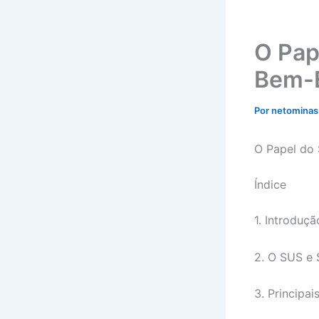
O Pap
Bem-E
Por
netomina
O Papel do
Índice
1. Introduçã
2. O SUS e 
3. Principa