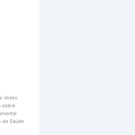
i direto
s sobre
amental
o de Saúde