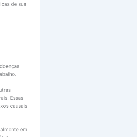
icas de sua
, doenças
abalho.
utras
ais. Essas
exos causais
cialmente em