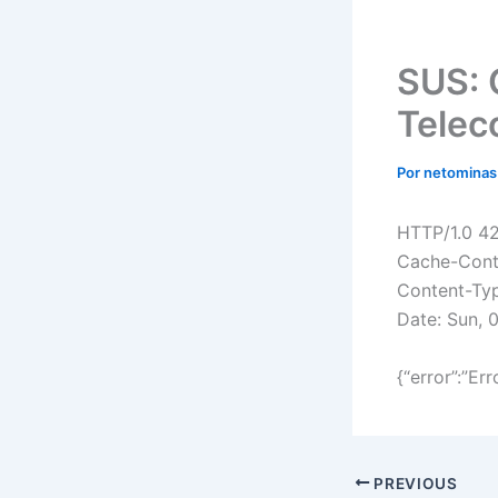
SUS: 
Telec
Por
netomina
HTTP/1.0 4
Cache-Contr
Content-Typ
Date: Sun,
{“error”:”Er
PREVIOUS