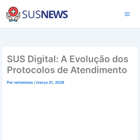
Ir
para
o
Main
conteúdo
Men
SUS Digital: A Evolução dos
Protocolos de Atendimento
Por
netominas
/
março 21, 2026