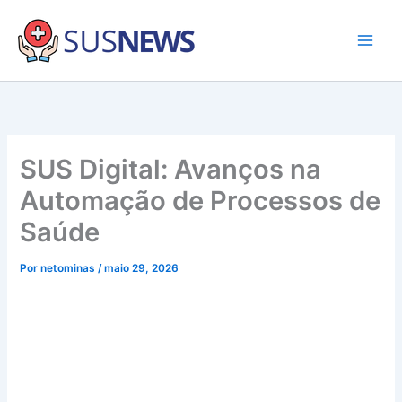
Ir
para
o
Main
conteúdo
Men
SUS Digital: Avanços na
Automação de Processos de
Saúde
Por
netominas
/
maio 29, 2026