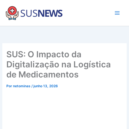
Ir
para
o
Main
conteúdo
Men
SUS: O Impacto da
Digitalização na Logística
de Medicamentos
Por
netominas
/
junho 13, 2026